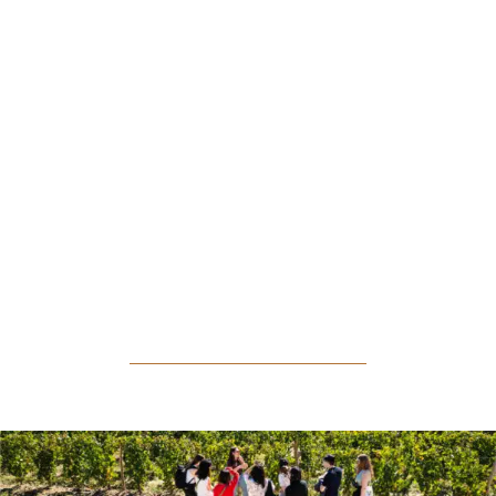
De la vigne au verre, découvrez le vin sous
toutes ses coutures.
Visiter nos Châteaux