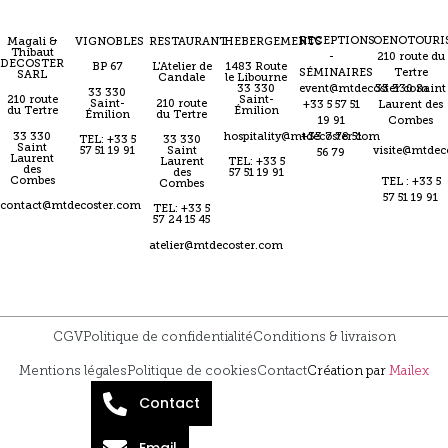
RECEPTIONS
OENOTOURI
Magali &
VIGNOBLES
RESTAURANT
HEBERGEMENTS
Thibaut
-
210 route du
DECOSTER
BP 67
L'Atelier de
1483 Route
SÉMINAIRES
Tertre
SARL
Candale
le Libourne
event@mtdecoster.com
33 330 Saint
33 330
33 330
210 route
Saint-
Saint-
210 route
+33 5 57 51
Laurent des
du Tertre
Émilion
Émilion
du Tertre
19 91
Combes
33 330
hospitality@mtdecoster.com
+33 7 78 51
TEL: +33 5
33 330
Saint
57 51 19 91
Saint
visite@mtdec
56 79
Laurent
Laurent
TEL: +33 5
des
des
57 51 19 91
Combes
TEL : +33 5
Combes
57 51 19 91
contact@mtdecoster.com
TEL: +33 5
57 24 15 45
atelier@mtdecoster.com
CGV
Politique de confidentialité
Conditions & livraison
Mentions légales
Politique de cookies
Contact
Création par
Mailex
Contact