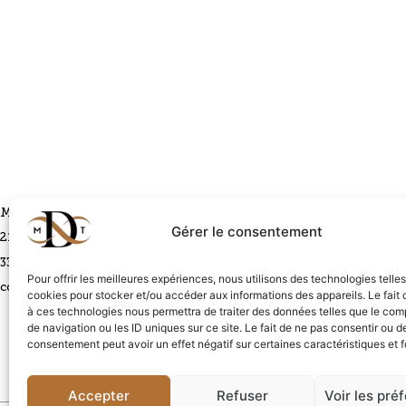
Magali & Thibaut DECOSTER SARL
VIGNOBLES
RESTA
Gérer le consentement
210 route du Tertre
BP 67
L'Atelie
33 330 Saint Laurent des Combes
33 330 Saint-Émilion
210 rout
Contact
Pour offrir les meilleures expériences, nous utilisons des technologies telle
contact@mtdecoster.com
TEL: +33 5 57 51 19 91
33 330 S
cookies pour stocker et/ou accéder aux informations des appareils. Le fait 
à ces technologies nous permettra de traiter des données telles que le co
TEL: +33
Email
de navigation ou les ID uniques sur ce site. Le fait de ne pas consentir ou de
atelier
consentement peut avoir un effet négatif sur certaines caractéristiques et f
Accepter
Refuser
Voir les pré