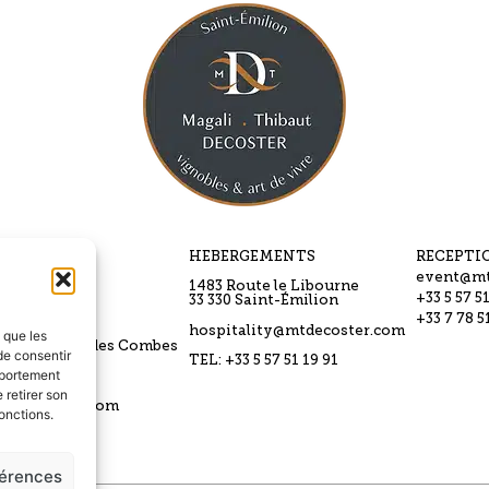
URANT
HEBERGEMENTS
RECEPTI
event@mt
r de Candale
1483 Route le Libourne
+33 5 57 5
33 330 Saint-Émilion
e du Tertre
+33 7 78 5
hospitality@mtdecoster.com
s que les
aint Laurent des Combes
de consentir
TEL: +33 5 57 51 19 91
mportement
 5 57 24 15 45
 retirer son
@mtdecoster.com
onctions.
férences