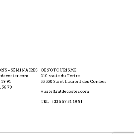
ONS - SÉMINAIRES
OENOTOURISME
decoster.com
210 route du Tertre
1 19 91
33 330 Saint Laurent des Combes
1 56 79
visite@mtdecoster.com
TEL : +33 5 57 51 19 91