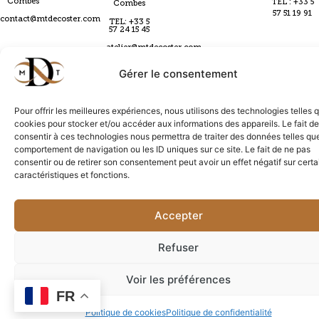
Combes
TEL : +33 5
Combes
57 51 19 91
contact@mtdecoster.com
TEL: +33 5
57 24 15 45
atelier@mtdecoster.com
Gérer le consentement
Pour offrir les meilleures expériences, nous utilisons des technologies telles 
CGV
Politique de confidentialité
Conditions & livraison
cookies pour stocker et/ou accéder aux informations des appareils. Le fait de
Mentions légales
Politique de cookies
Contact
Création par
Mailex
consentir à ces technologies nous permettra de traiter des données telles que
comportement de navigation ou les ID uniques sur ce site. Le fait de ne pas
consentir ou de retirer son consentement peut avoir un effet négatif sur cert
caractéristiques et fonctions.
Accepter
Refuser
Voir les préférences
FR
Politique de cookies
Politique de confidentialité