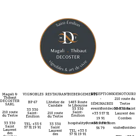
RECEPTIONS
OENOTOURI
Magali &
VIGNOBLES
RESTAURANT
HEBERGEMENTS
Thibaut
-
210 route du
DECOSTER
BP 67
L'Atelier de
1483 Route
SÉMINAIRES
Tertre
SARL
Candale
le Libourne
event@mtdecoster.com
33 330 Saint
33 330
33 330
210 route
Saint-
Saint-
210 route
+33 5 57 51
Laurent des
du Tertre
Émilion
Émilion
du Tertre
19 91
Combes
33 330
hospitality@mtdecoster.com
+33 7 78 51
TEL: +33 5
33 330
Saint
57 51 19 91
Saint
visite@mtdec
56 79
Laurent
Laurent
TEL: +33 5
des
des
57 51 19 91