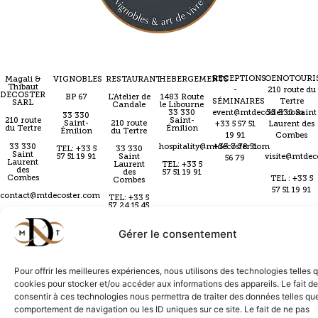
RECEPTIONS
OENOTOURI
Magali &
VIGNOBLES
RESTAURANT
HEBERGEMENTS
Thibaut
-
210 route du
DECOSTER
BP 67
L'Atelier de
1483 Route
SÉMINAIRES
Tertre
SARL
Candale
le Libourne
event@mtdecoster.com
33 330 Saint
33 330
33 330
210 route
Saint-
Saint-
210 route
+33 5 57 51
Laurent des
du Tertre
Émilion
Émilion
du Tertre
19 91
Combes
33 330
hospitality@mtdecoster.com
+33 7 78 51
TEL: +33 5
33 330
Saint
57 51 19 91
Saint
visite@mtdec
56 79
Laurent
Laurent
TEL: +33 5
des
des
57 51 19 91
Combes
TEL : +33 5
Combes
57 51 19 91
contact@mtdecoster.com
TEL: +33 5
57 24 15 45
atelier@mtdecoster.com
Gérer le consentement
Pour offrir les meilleures expériences, nous utilisons des technologies telles 
cookies pour stocker et/ou accéder aux informations des appareils. Le fait de
CGV
Politique de confidentialité
Conditions & livraison
consentir à ces technologies nous permettra de traiter des données telles que
comportement de navigation ou les ID uniques sur ce site. Le fait de ne pas
Mentions légales
Politique de cookies
Contact
Création par
Mailex