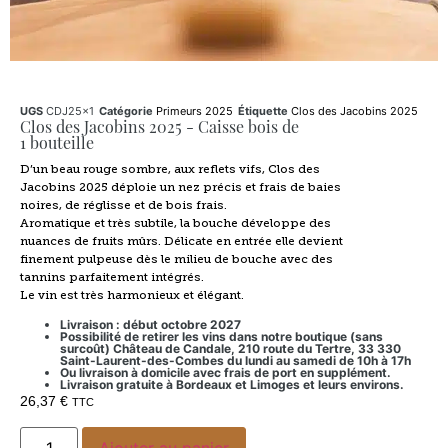
UGS
CDJ25x1
Catégorie
Primeurs 2025
Étiquette
Clos des Jacobins 2025
Clos des Jacobins 2025 - Caisse bois de
1 bouteille
D’un beau rouge sombre, aux reflets vifs, Clos des
Jacobins 2025 déploie un nez précis et frais de baies
noires, de réglisse et de bois frais.
Aromatique et très subtile, la bouche développe des
nuances de fruits mûrs. Délicate en entrée elle devient
finement pulpeuse dès le milieu de bouche avec des
tannins parfaitement intégrés.
Le vin est très harmonieux et élégant.
Livraison : début octobre 2027
Possibilité de retirer les vins dans notre boutique (sans
surcoût) Château de Candale, 210 route du Tertre, 33 330
Saint-Laurent-des-Combes du lundi au samedi de 10h à 17h
Ou livraison à domicile avec frais de port en supplément.
Livraison gratuite à Bordeaux et Limoges et leurs environs.
26,37
€
TTC
Ajouter au panier