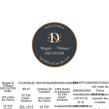
RECEPTIONS
OENOTOURI
Magali &
VIGNOBLES
RESTAURANT
HEBERGEMENTS
Thibaut
-
210 route du
DECOSTER
BP 67
L'Atelier de
1483 Route
SÉMINAIRES
Tertre
SARL
Candale
le Libourne
event@mtdecoster.com
33 330 Saint
33 330
33 330
210 route
Saint-
Saint-
210 route
+33 5 57 51
Laurent des
du Tertre
Émilion
Émilion
du Tertre
19 91
Combes
33 330
hospitality@mtdecoster.com
+33 7 78 51
TEL: +33 5
33 330