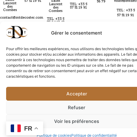
Saint
57 51 19 91
Saint
visite@mtdec
56 79
Laurent
Laurent
TEL: +33 5
des
des
57 51 19 91
Combes
TEL : +33 5
Combes
57 51 19 91
contact@mtdecoster.com
TEL: +33 5
57 24 15 45
atelier@mtdecoster.com
Gérer le consentement
Pour offrir les meilleures expériences, nous utilisons des technologies telles 
cookies pour stocker et/ou accéder aux informations des appareils. Le fait de
CGV
Politique de confidentialité
Conditions & livraison
consentir à ces technologies nous permettra de traiter des données telles que
comportement de navigation ou les ID uniques sur ce site. Le fait de ne pas
Contact
Mentions légales
Politique de cookies
Contact
Création par
Mailex
consentir ou de retirer son consentement peut avoir un effet négatif sur cert
caractéristiques et fonctions.
Email
Accepter
Refuser
Voir les préférences
FR
Politique de cookies
Politique de confidentialité