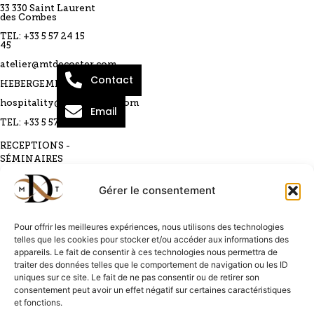
33 330 Saint Laurent
des Combes
TEL: +33 5 57 24 15
45
atelier@mtdecoster.com
Contact
HEBERGEMENTS
hospitality@mtdecoster.com
Email
TEL: +33 5 57 51 19 91
RECEPTIONS -
SÉMINAIRES
event@mtdecoster.com
+33 5 57 51 19 91
Gérer le consentement
+33 7 78 51 56 79
OENOTOURISME
Pour offrir les meilleures expériences, nous utilisons des technologies
visite@mtdecoster.com
telles que les cookies pour stocker et/ou accéder aux informations des
TEL : +33 5 57 51 19 91
appareils. Le fait de consentir à ces technologies nous permettra de
traiter des données telles que le comportement de navigation ou les ID
CGV
uniques sur ce site. Le fait de ne pas consentir ou de retirer son
consentement peut avoir un effet négatif sur certaines caractéristiques
Politique de confidentialité
et fonctions.