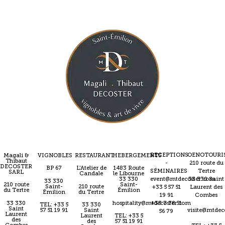
RECEPTIONS
OENOTOURI
Magali &
VIGNOBLES
RESTAURANT
HEBERGEMENTS
Thibaut
-
210 route du
DECOSTER
BP 67
L'Atelier de
1483 Route
SÉMINAIRES
Tertre
SARL
Candale
le Libourne
event@mtdecoster.com
33 330 Saint
33 330
33 330
210 route
Saint-
Saint-
210 route
+33 5 57 51
Laurent des
du Tertre
Émilion
Émilion
du Tertre
19 91
Combes
33 330
hospitality@mtdecoster.com
+33 7 78 51
TEL: +33 5
33 330
Saint
57 51 19 91
Saint
visite@mtdec
56 79
Laurent
Laurent
TEL: +33 5
des
des
57 51 19 91