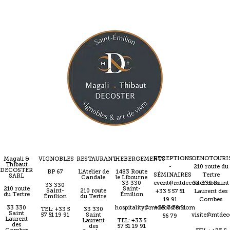
RECEPTIONS
OENOTOURI
Magali &
VIGNOBLES
RESTAURANT
HEBERGEMENTS
Thibaut
-
210 route du
DECOSTER
BP 67
L'Atelier de
1483 Route
SÉMINAIRES
Tertre
SARL
Candale
le Libourne
event@mtdecoster.com
33 330 Saint
33 330
33 330
210 route
Saint-
Saint-
210 route
+33 5 57 51
Laurent des
du Tertre
Émilion
Émilion
du Tertre
19 91
Combes
33 330
hospitality@mtdecoster.com
+33 7 78 51
TEL: +33 5
33 330
Saint
57 51 19 91
Saint
visite@mtdec
56 79
Laurent
Laurent
TEL: +33 5
des
des
57 51 19 91