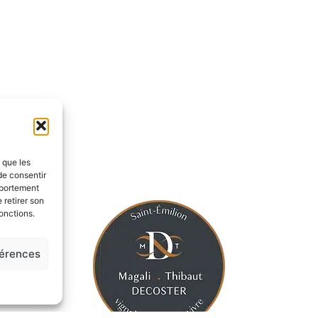
s que les
de consentir
mportement
 retirer son
onctions.
férences